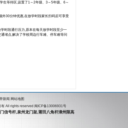
生等待区,设置了1～2年级、3～5年级、6～
额外30分钟优惠,在放学时段家长扫码后可享受
放学时段通行压力,原本在每天放学时段至少一
交通堵点,解决了学校周边行车难、停车难等问
速带新闻
网站地图
rights reserved
闽ICP备13006931号
门信号杆
,
泉州龙门架
,
莆田八角杆
漳州限高