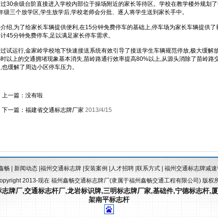
通过30余级台阶直接进入学校内部位于操场附近的家长等待区。学校在教学楼外规划了学
8年级三个放学区,学生放学后,学校老师会分批、逐人将学生送到家长手中。
据介绍,为了给家长车辆提供便利,在15分钟免费停车的基础上,停车场为家长车辆提供了
共计45分钟免费停车,足以满足家长停车需求。
经过试运行,金家岭学校地下快速接送系统有效引导了接送学生车辆规范停放,极大缓解
小时以上的交通拥堵现象基本消失,苗岭路通行效率提高80%以上,从源头消除了苗岭路
题,也缓解了周边小区停车压力。
上一篇：没有啦
下一篇：
福建省交通标志牌厂家
2013/4/15
鑫畅
|
新闻动态
|
福州交通标志牌
|
安装案例
|
人才招聘
|
联系方式
|
福州交通标志牌减
opyright 2013-现在 福州鑫畅交通标志牌厂(隶属于福州鑫畅交通工程有限公司) 版权所有 All 
标志牌厂
,
交通标志杆厂
,
龙岩标识牌
,
三明标志牌厂家
,基础件,
宁德标志杆
,
厦
架
南平标志杆