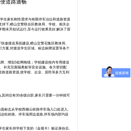
方便道路通畅
学生家长刚性需求与有限停车泊位和道路资源
支持下,崂山交警联合区教体局、学校、相关企
学期末开始试运行,至今运行效果良好,解决了苗
地下快速接送系统建设,崂山交警召集区教体局、
行方案,对接送学生区域、标志标牌设置等各个
志牌、增划3处网格线；学校建设校内专用接送
线、补充完善隔离桩等安全设施。各方密切配
岭路道路资源,使学校、企业、居民等多方互利
,其间仅有30余级台阶,家长只需要一分钟就可
路面标志从学校西侧云岭路停车场入口处进入,
到达松岭路。停车场周边道路,停车场内部均设
。学生家长持学校下发的《金领卡》验证身份后,