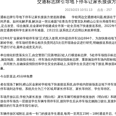
交通标志牌引导地下停车让家长接孩
2023/2/23 10:51:13 点击：
257
交通标志牌引导地下停车让家长接孩方便道路通畅 学校周边交通拥堵问题,根源在于
之间矛盾。如何化解矛盾,解决这一突出难题?在青岛市交警支队和崂山公安分局领导和
业,定点攻坚、综合施策,在金家岭学校建成全市第一处全员地下快速接送系统。2022年
岭路交通拥堵和学生家长停车难题。2月22日,该系统正式启用以来效果明显。
022年8月“金家岭学校停车场”正式投入使用,对外提供停车泊位694个。为加快推动
金家岭学校、停车场经营单位相关负责同志5次召开现场会议进行研究,明确接送系统运
细节进行讨论,最终达成意见共识。
各单位细化职责落实分工,由交警部门完善增设2处人行横道标志牌、5处停车场指示标
区,施划地面、路面指示标志；停车场在内部增设指路标志牌、重新施划停车场内部标
合、共同努力,在确保疫情防控和学生安全的基础上,实现学生全员进行地下接送,释放苗
共赢。
今台阶直达,45分钟免费
记者在现场了解到,崂山区金家岭学校地下快速接送系统,由学校内部操场直达地下停车场
从停车场到达学校。系统共分为三个区域,即家长停车区、家长等待区、学生等待区。
停车场开放以后,学校为家长发放《明白纸》,家长车辆可根据学校发放的《明白纸》和
停放在停车场负一层接送学生车辆专用停车区,接到学生后从停车场北侧路口驶出,直接
有醒目的行车及停车指引标识。
在车辆停放区域附近,设有一专门的接送学生通道,每周一至周五15时～18时通道开启