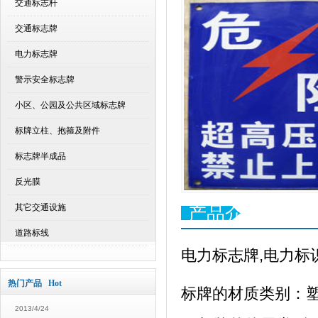
交通标志杆
交通标志牌
电力标志牌
警示安全标志牌
小区、公园及公共区域标志牌
标牌立柱、抱箍及附件
标志牌半成品
反光膜
其它交通设施
产品介绍
道路标线
电力标志牌,电力标
热门产品 Hot
标牌的材质类别：
2013/4/24