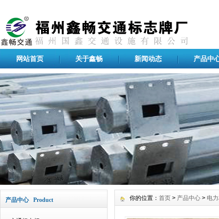
网站首页
关于鑫畅
新闻动态
产品中
你的位置：
首页
>
产品中心
>
电力
产品中心 Product