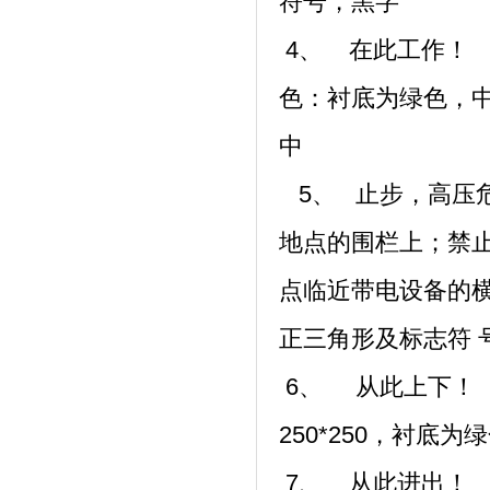
符号，黑字
4、 在此工作！ 【
色：衬底为绿色，中
中
5、 止步，高压
地点的围栏上；禁
点临近带电设备的横梁
正三角形及标志符
6、 从此上下！
250*250，衬底
7、 从此进出！ 