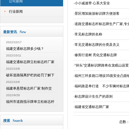
公司新闻
·
小小减速带 心系大安全
行业新闻
·
景区增加旅游标识牌方便游客
·
道路交通标志杆标志牌生产厂家,专
最新资讯 New
·
常见标志牌的名称
2022/10/17
·
常见交通标志牌的分类及含义
福建交通标志牌多少钱？
·
修剪行道树 亮化交通标志牌
2022/10/11
福建交通标志牌立柱标志杆厂家
·
“掉头”交通标识牌路将在龙眠山设置
2022/10/8
破坏道路隔离护栏的处罚了解下
·
福州三环多路口增设35面安全凸面
2022/10/6
·
福屿路是单行道 不少车辆对标志
福建单悬臂标志杆厂家 制作交
2022/9/28
·
标志牌设计生生产的原则
福州市道路指示牌单立柱标志杆
·
福建省交通标志牌厂家
搜索 Search
总数：