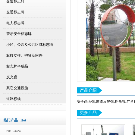
交通标志杆
交通标志牌
电力标志牌
警示安全标志牌
小区、公园及公共区域标志牌
标牌立柱、抱箍及附件
标志牌半成品
反光膜
其它交通设施
产品介绍
道路标线
安全凸面镜,道路反光镜,拐角镜,广角
更多产品
热门产品 Hot
2013/4/24