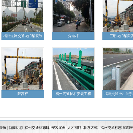
福州道路交通龙门架安装
分道杆
三明龙门架限
限高杆
福州高速护栏安装工程
福州交通护栏波形
鑫畅
|
新闻动态
|
福州交通标志牌
|
安装案例
|
人才招聘
|
联系方式
|
福州交通标志牌减